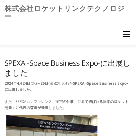
コ
株式会社ロケットリンクテクノロジ
ン
ー
テ
ン
ツ
へ
メニュー
ス
キ
ッ
プ
SPEXA -Space Business Expo-に出展し
ました
2024年4月24日(水)～26日(金)に行われたSPEXA -Space Business Expo-
に出展しました。
また、SPEXAカンファレンス
「宇宙の仕事 世界で選ばれる日本のロケット
開発」に代表の森田が登壇
しました。